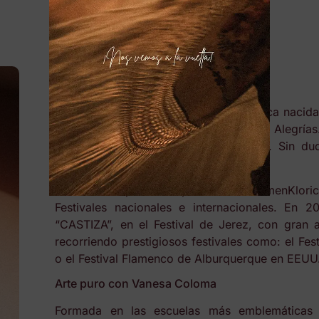
BIOGRAFÍA:
Vanesa Coloma es una Bailaora flamenca nacida
Nacional de la “Perla de Cádiz” por Alegrías
Internacional del Cante De Las Minas. Sin d
importantes artistas de su generación.
Estrena su primer espectáculo «FlamenKlori
Festivales nacionales e internacionales. En 
“CASTIZA”, en el Festival de Jerez, con gran a
recorriendo prestigiosos festivales como: el F
o el Festival Flamenco de Alburquerque en EEUU
Arte puro con Vanesa Coloma
Formada en las escuelas más emblemáticas 