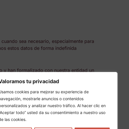
 cuando sea necesario, especialmente para
mos estos datos de forma indefinida
 y han formalizado con nuestra entidad un
ento de nuestros registros.
Valoramos tu privacidad
ra prestar el servicio o atender a la
Usamos cookies para mejorar su experiencia de
navegación, mostrarle anuncios o contenidos
personalizados y analizar nuestro tráfico. Al hacer clic en
“Aceptar todo” usted da su consentimiento a nuestro uso
ario para la realización de las finalidades
de las cookies.
caso de ser necesario, mantendrá la