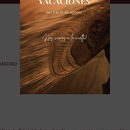
, MADRID – 28004 (MADRID) –
( – )