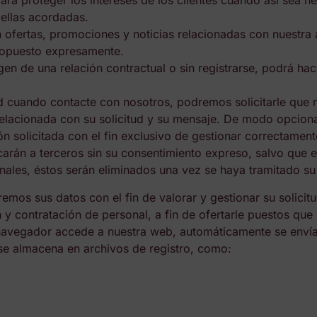
ara proteger los intereses de los clientes cuando así sea n
 ellas acordadas.
 ofertas, promociones y noticias relacionadas con nuestra 
a opuesto expresamente.
en de una relación contractual o sin registrarse, podrá hac
d cuando contacte con nosotros, podremos solicitarle que n
elacionada con su solicitud y su mensaje. De modo opcional,
 solicitada con el fin exclusivo de gestionar correctament
carán a terceros sin su consentimiento expreso, salvo que e
nales, éstos serán eliminados una vez se haya tramitado su 
remos sus datos con el fin de valorar y gestionar su solicit
y contratación de personal, a fin de ofertarle puestos que s
navegador accede a nuestra web, automáticamente se envía 
se almacena en archivos de registro, como: