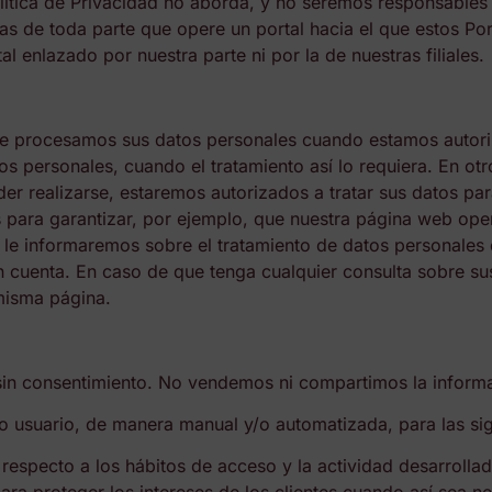
lítica de Privacidad no aborda, y no seremos responsables 
 las de toda parte que opere un portal hacia el que estos Po
al enlazado por nuestra parte ni por la de nuestras filiales.
te procesamos sus datos personales cuando estamos autor
os personales, cuando el tratamiento así lo requiera. En ot
r realizarse, estaremos autorizados a tratar sus datos par
 para garantizar, por ejemplo, que nuestra página web oper
 le informaremos sobre el tratamiento de datos personales 
n cuenta. En caso de que tenga cualquier consulta sobre s
misma página.
sin consentimiento. No vendemos ni compartimos la informa
suario, de manera manual y/o automatizada, para las sigui
respecto a los hábitos de acceso y la actividad desarrollad