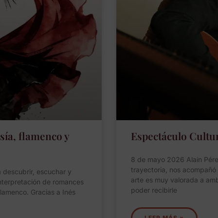
ía, flamenco y
Espectáculo Cultur
8 de mayo 2026 Alain Pérez
trayectoria, nos acompañó
descubrir, escuchar y
arte es muy valorada a ambo
Interpretación de romances
poder recibirle
flamenco. Gracias a Inés
LEER MÁS »