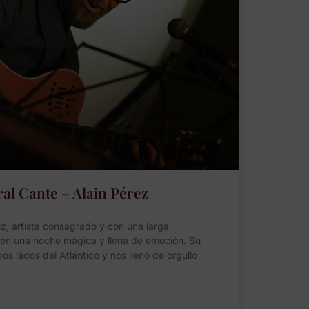
al Cante – Alain Pérez
, artista consagrado y con una larga
 en una noche mágica y llena de emoción. Su
s lados del Atlántico y nos llenó de orgullo