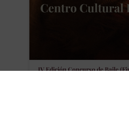
IV Edición Concurso de Baile (Fi
FINAL 19 Abril: El domingo por la mañana la sala
acompañar a los finalistas en su gran momento. 
propuesta con determinación, y el público respo
entusiasmo que
LEER MÁS »