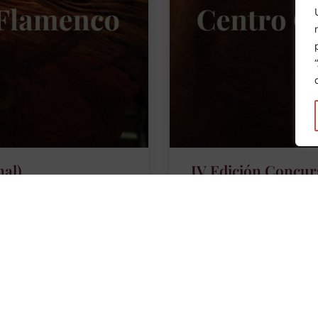
nal)
IV Edición Concurs
 volvió a llenarse para
SEMIFINAL 18 Abril: El Cent
Cada artista defendió su
para celebrar la cuarta edi
ndió con el respeto y el
tras año, se consolida com
impulsar a
LEER MÁS »