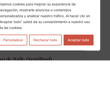
Usamos cookies para mejorar su experiencia de
navegación, mostrarle anuncios o contenidos
personalizados y analizar nuestro tráfico. Al hacer clic en
“Aceptar todo” usted da su consentimiento a nuestro uso
de las cookies.
Personalizar
Rechazar todo
Aceptar todo
o de Baile (Semifinal)
ro Cultural Flamenco vuelve a abrir sus puertas
ción de su Concurso de Baile, una cita que, año
o uno de los espacios más estimulantes para