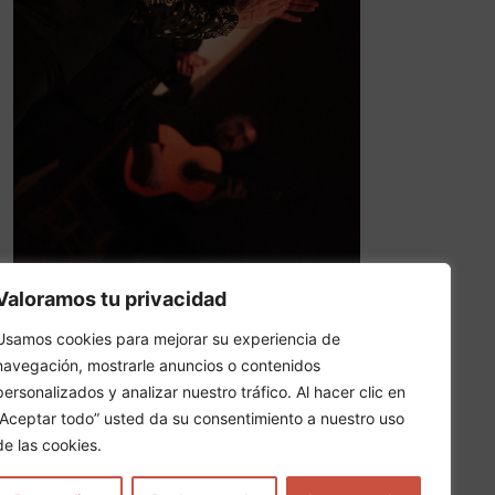
Valoramos tu privacidad
SIGUIENTE
Usamos cookies para mejorar su experiencia de
Espectáculo Cultural Baile – Jesús Carmona
navegación, mostrarle anuncios o contenidos
personalizados y analizar nuestro tráfico. Al hacer clic en
“Aceptar todo” usted da su consentimiento a nuestro uso
de las cookies.