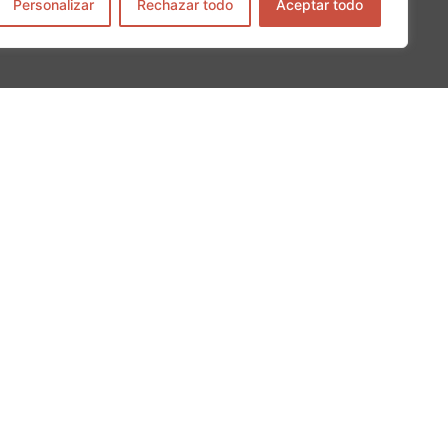
Personalizar
Rechazar todo
Aceptar todo
Lun – Vie : 10:00 – 22:00
Sab – Dom : 16:00 – 22:00
cultural.com
689 48 92 58