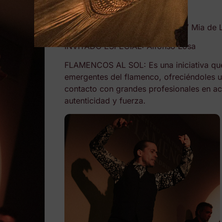
24 de noviembre 2024
Alumnos invitados: Lucia López / Mia de 
INVITADO ESPECIAL: Alfonso Losa
FLAMENCOS AL SOL: Es una iniciativa que 
emergentes del flamenco, ofreciéndoles u
contacto con grandes profesionales en act
autenticidad y fuerza.