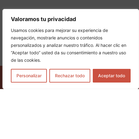
Valoramos tu privacidad
Email
Usamos cookies para mejorar su experiencia de
navegación, mostrarle anuncios o contenidos
personalizados y analizar nuestro tráfico. Al hacer clic en
Phone number
“Aceptar todo” usted da su consentimiento a nuestro uso
de las cookies.
Personalizar
Rechazar todo
Aceptar todo
GET TICKETS
Your message
I have read and agree to the
Terms and Conditions